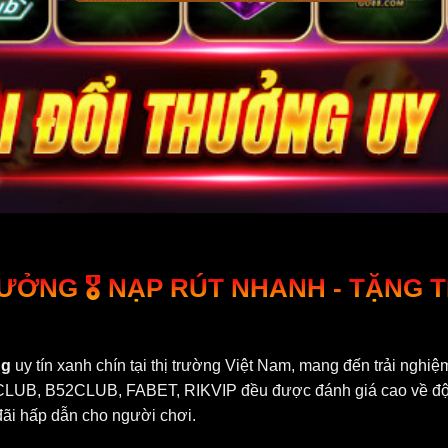
ƯỞNG 🎖️ NẠP RÚT NHANH - TẶNG TI
ng
uy tín xanh chín tại thị trường Việt Nam, mang đến trải nghiệ
B, B52CLUB, FABET, RIKVIP đều được đánh giá cao về độ tin 
đãi hấp dẫn cho người chơi.