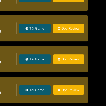
t
Tải Game
Đọc Review
t
Tải Game
Đọc Review
t
Tải Game
Đọc Review
t