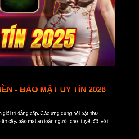
ỀN - BẢO MẬT UY TÍN 2026
m giải trí đẳng cấp. Các ứng dụng nổi bật như
cậy, bảo mật an toàn người chơi tuyệt đối với