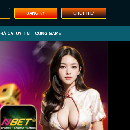
ĐĂNG KÝ
CHƠI THỬ
HÀ CÁI UY TÍN
CỔNG GAME