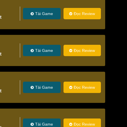
Tải Game
Đọc Review
t
Tải Game
Đọc Review
t
Tải Game
Đọc Review
t
Tải Game
Đọc Review