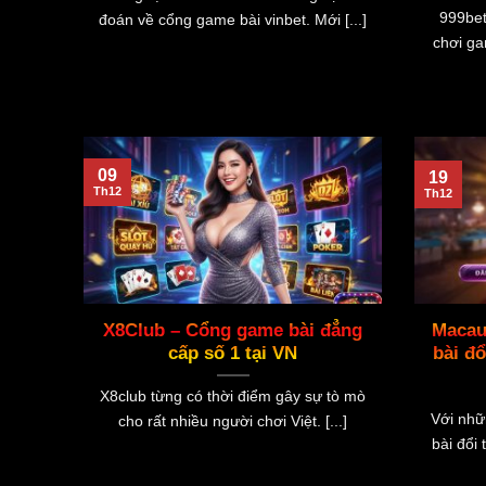
999bet
đoán về cổng game bài vinbet. Mới [...]
chơi ga
09
19
Th12
Th12
X8Club – Cổng game bài đẳng
Macau
cấp số 1 tại VN
bài đ
X8club từng có thời điểm gây sự tò mò
Với nhữ
cho rất nhiều người chơi Việt. [...]
bài đổi 