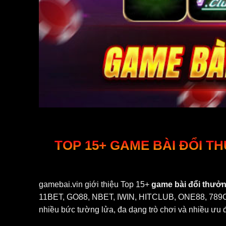
TOP 15+ GAME BÀI ĐỔI TH
gamebai.vin giới thiệu Top 15+
game bài đổi thưở
11BET, GO88, NBET, IWIN, HITCLUB, ONE88, 789CLU
nhiều bức tường lửa, đa dạng trò chơi và nhiều ưu 