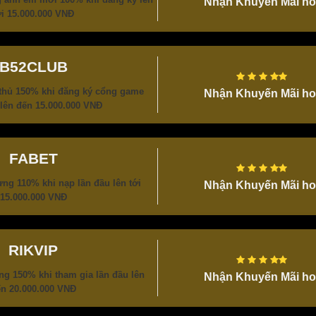
Nhận Khuyến Mãi ho
ới 15.000.000 VNĐ
B52CLUB
thủ 150% khi đăng ký cổng game
Nhận Khuyến Mãi ho
lên đến 15.000.000 VNĐ
FABET
g 110% khi nạp lần đầu lên tới
Nhận Khuyến Mãi ho
15.000.000 VNĐ
RIKVIP
 150% khi tham gia lần đầu lên
Nhận Khuyến Mãi ho
n 20.000.000 VNĐ