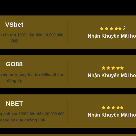
VSbet
2
 tân thủ 100% lên đến 10.000.000
Nhận Khuyến Mãi ho
VNĐ
GO88
iên mới tặng lên tới +88usdt khi
Nhận Khuyến Mãi ho
đăng ký
NBET
 anh em 100% lên đến 20.000.000
Nhận Khuyến Mãi ho
đăng ký qua đường link