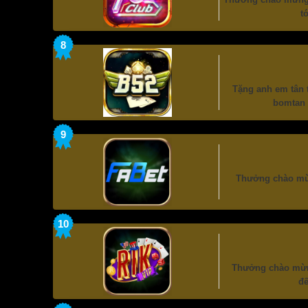
t
8
Tặng anh em tân 
bomtan 
9
Thưởng chào mừn
10
Thưởng chào mừng
đế