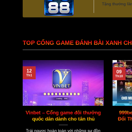
Tặng thưởng lần
TOP CỔNG GAME ĐÁNH BÀI XANH CH
12
09
Th1
Th10
Vinbet – Cổng game đôi thưởng
999b
quốc dân dành cho tân thủ
Đổi T
Trái ngược hoàn toàn với những sự đồn