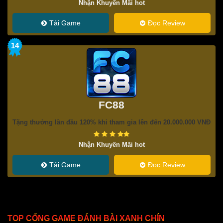
Nhận Khuyến Mãi hot
Tải Game
Đọc Review
14
FC88
Tặng thưởng lần đầu 120% khi tham gia lên đến 20.000.000 VNĐ
Nhận Khuyến Mãi hot
Tải Game
Đọc Review
TOP CỔNG GAME ĐÁNH BÀI XANH CHÍN