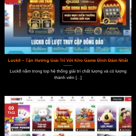
Luck8 – Tận Hưởng Giải Trí Với Kho Game Đình Đám Nhất
Luck8 nằm trong top hệ thống giải trí chất lượng và có lượng
thành viên [...]
09
Th11