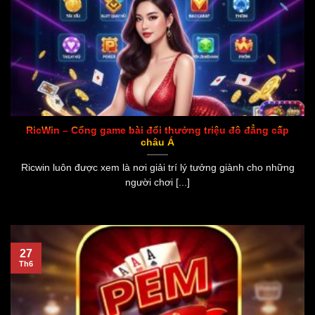
RicWin – Cổng game bài đổi thưởng triệu đô đẳng cấp
châu Á
Ricwin luôn được xem là nơi giải trí lý tưởng giành cho những
người chơi [...]
27
Th6