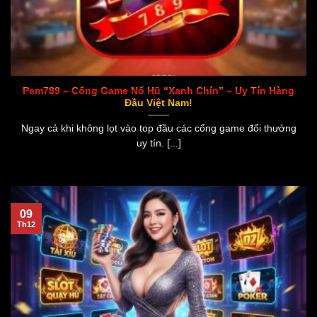
Pem789 – Cổng Game Nổ Hũ “Xanh Chín” – Uy Tín Hàng
Đầu Việt Nam!
Ngay cả khi không lọt vào top đầu các cổng game đổi thưởng
uy tín. [...]
09
Th12