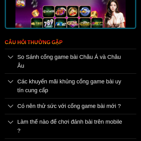
CÂU HỎI THƯỜNG GẶP
Khám phá ngay những tiêu chí quan trọng
So Sánh cổng game bài Châu Á và Châu
để chọn cổng game uy tín
Âu
Các khuyến mãi khủng cổng game bài uy
Người chơi khi lựa chọn một sân chơi phù
tín cung cấp
hợp cần quan tâm đến những yếu tố quan
trọng để đảm bảo an toàn, minh bạch và
Có nên thử sức với cổng game bài mới ?
mang đến trải nghiệm tốt nhất. Một cổng
Làm thế nào để chơi đánh bài trên mobile
game uy tín phải hội tụ đủ những tiêu
?
chuẩn cơ bản dưới đây.