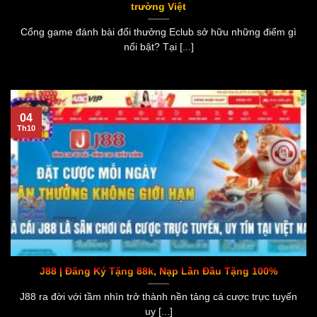
trường Việt
Cổng game đánh bài đổi thưởng Eclub sở hữu những điểm gì
nổi bật? Tại [...]
04
Th10
J88 | Đăng Ký Tặng 88k, Nạp Lần Đầu Tặng 100%
J88 ra đời với tầm nhìn trở thành nền tảng cá cược trực tuyến
uy [...]