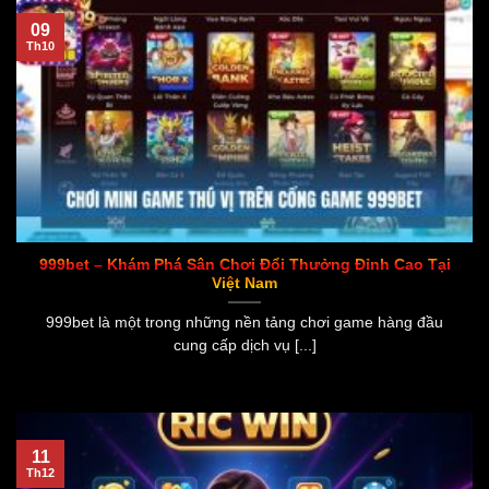
09
Th10
999bet – Khám Phá Sân Chơi Đổi Thưởng Đỉnh Cao Tại
Việt Nam
999bet là một trong những nền tảng chơi game hàng đầu
cung cấp dịch vụ [...]
11
Th12