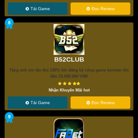
Tải Game
Đọc Review
8
B52CLUB
Tặng anh em tân thủ 150% khi đăng ký cổng game bomtan lên
đến 15.000.000 VNĐ
Nhận Khuyến Mãi hot
Tải Game
Đọc Review
9