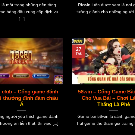
 là một trong những nền tảng
Ricwin luôn được xem là nơi giả
me hàng đầu cung cấp dịch vụ
tưởng giành cho những người ch
[...]
27
Th8
 club – Cổng game đánh
58win – Cổng Game Bà
ổi thưởng đình đám châu
Cho Vua Bài – Chơi L
Á
Thắng Là Phê
ng người yêu thích game đánh
Game bài 58win là sảnh game
thưởng ăn tiền thật, thì việc [...]
hút game thủ tham gia trải nghi