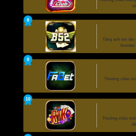
t
8
Tặng anh em tân 
bomtan 
9
Thưởng chào mừn
10
Thưởng chào mừng
đế