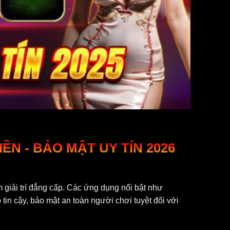
ỀN - BẢO MẬT UY TÍN 2026
m giải trí đẳng cấp. Các ứng dụng nổi bật như
cậy, bảo mật an toàn người chơi tuyệt đối với