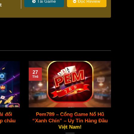
Tải Game
Đọc Review
t
27
Th6
i đổi
Pem789 – Cổng Game Nổ Hũ
ấp châu
“Xanh Chín” – Uy Tín Hàng Đầu
Việt Nam!