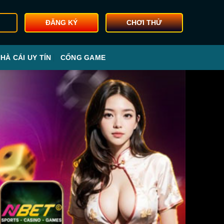
ĐĂNG KÝ
CHƠI THỬ
HÀ CÁI UY TÍN
CỔNG GAME