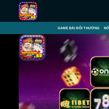
Bỏ
qua
nội
dung
GAME BÀI ĐỔI THƯỞNG
NỔ