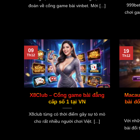
999bet
đoán về cổng game bài vinbet. Mới [...]
chơi ga
09
19
Th12
Th12
X8Club – Cổng game bài đẳng
Macau
cấp số 1 tại VN
bài đ
X8club từng có thời điểm gây sự tò mò
Với nhữ
cho rất nhiều người chơi Việt. [...]
bài đổi 