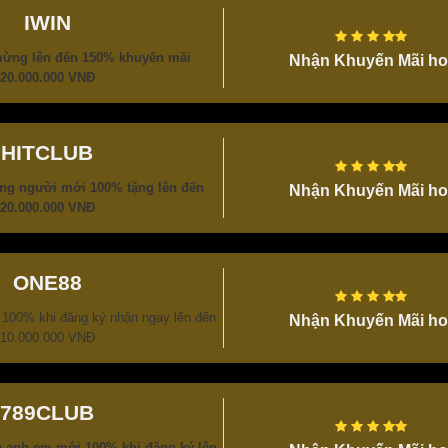
IWIN
ừng lên đến 150% khuyến mãi
Nhận Khuyến Mãi ho
20.000.000 VNĐ
HITCLUB
g người mới 100% tặng lên đến
Nhận Khuyến Mãi ho
20.000.000 VNĐ
ONE88
 100% khi đăng ký nhận ngay lên đến
Nhận Khuyến Mãi ho
10.000.000 VNĐ
789CLUB
anh em mới 100% khi đăng ký lên