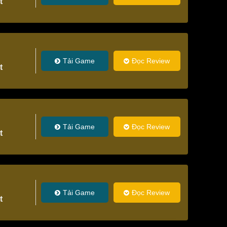
t
Tải Game
Đọc Review
t
Tải Game
Đọc Review
t
Tải Game
Đọc Review
t