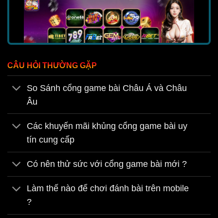
CÂU HỎI THƯỜNG GẶP
Khám phá ngay những tiêu chí quan trọng
So Sánh cổng game bài Châu Á và Châu
để chọn cổng game uy tín
Âu
Các khuyến mãi khủng cổng game bài uy
Người chơi khi lựa chọn một sân chơi phù
tín cung cấp
hợp cần quan tâm đến những yếu tố quan
trọng để đảm bảo an toàn, minh bạch và
Có nên thử sức với cổng game bài mới ?
mang đến trải nghiệm tốt nhất. Một cổng
Làm thế nào để chơi đánh bài trên mobile
game uy tín phải hội tụ đủ những tiêu
?
chuẩn cơ bản dưới đây.