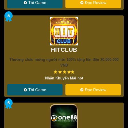
Tải Game
Đọc Review
5
HITCLUB
Thưởng chào mừng người mới 100% tặng lên đến 20.000.000
VNĐ
Nhận Khuyến Mãi hot
Tải Game
Đọc Review
6