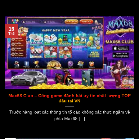
16
Th3
Max68 Club – Cổng game đánh bài uy tín chất lượng TOP
đầu tại VN
Trước hàng loạt các thông tin tố cáo không xác thực ngắm về
phía Max68 [...]