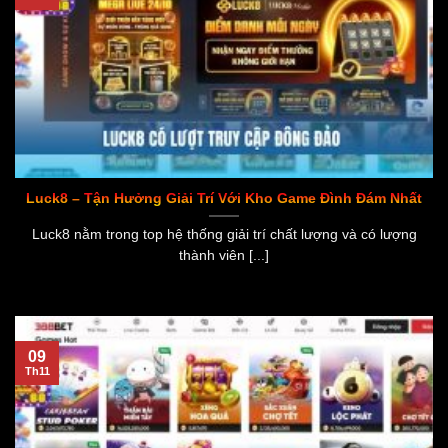
Luck8 – Tận Hưởng Giải Trí Với Kho Game Đình Đám Nhất
Luck8 nằm trong top hệ thống giải trí chất lượng và có lượng
thành viên [...]
09
Th11