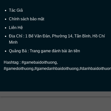
Ngoài giấy phép, bảo mật thông tin cũng là
yếu tố quan trọng để giữ chân người chơi
Tác Giả
lâu dài. Một cổng game uy tín thường ứng
Chính sách bảo mật
dụng công nghệ mã hóa tiên tiến SSL 128-
Liên Hệ
bit hoặc cao hơn để bảo vệ dữ liệu cá nhân
Địa Chỉ : 1 Bế Văn Đàn, Phường 14, Tân Bình, Hồ Chí
và thông tin giao dịch.
Minh
Quảng Bá : Trang game đánh bài ăn tiền
Điều này giúp ngăn chặn tình trạng rò rỉ dữ
Hashtag : #gamebaidoithuong,
liệu, cũng như các hành vi gian lận từ bên
#gamedoithuong,#gamedanhbaidoithuong,#danhbaidoithuon
thứ ba. Không chỉ vậy, nhiều nền tảng còn
áp dụng hệ thống tường lửa nhiều lớp, xác
thực OTP để đảm bảo mọi thao tác nạp rút
diễn ra an toàn tuyệt đối.
Đa dạng hình thức trò chơi