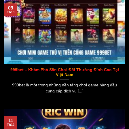
09
Th10
999bet – Khám Phá Sân Chơi Đổi Thưởng Đỉnh Cao Tại
Việt Nam
999bet là một trong những nền tảng chơi game hàng đầu
cung cấp dịch vụ [...]
11
Th12