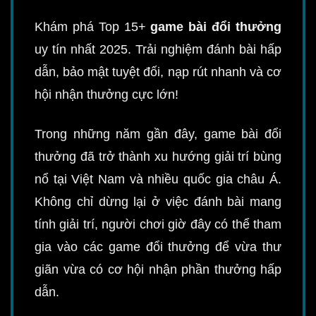
Khám phá Top 15+
game bài đổi thưởng
uy tín nhất 2025. Trải nghiệm đánh bài hấp
dẫn, bảo mật tuyệt đối, nạp rút nhanh và cơ
hội nhận thưởng cực lớn!
Trong những năm gần đây, game bài đổi
thưởng đã trở thành xu hướng giải trí bùng
nổ tại Việt Nam và nhiều quốc gia châu Á.
Không chỉ dừng lại ở việc đánh bài mang
tính giải trí, người chơi giờ đây có thể tham
gia vào các game đổi thưởng để vừa thư
giãn vừa có cơ hội nhận phần thưởng hấp
dẫn.