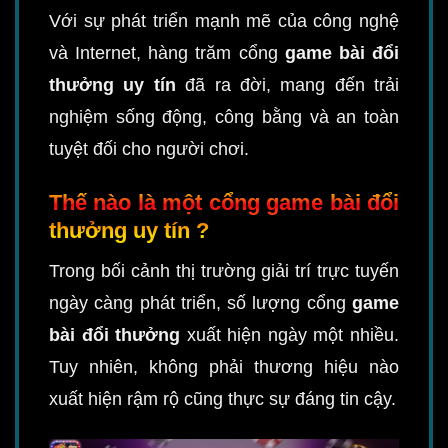
Với sự phát triển mạnh mẽ của công nghệ
và Internet, hàng trăm cổng
game bài đổi
thưởng uy tín
đã ra đời, mang đến trải
nghiệm sống động, công bằng và an toàn
tuyệt đối cho người chơi.
Thế nào là một cổng game bài đổi
thưởng uy tín ?
Trong bối cảnh thị trường giải trí trực tuyến
ngày càng phát triển, số lượng cổng
game
bài đổi thưởng
xuất hiện ngày một nhiều.
Tuy nhiên, không phải thương hiệu nào
xuất hiện rậm rộ cũng thực sự đáng tin cậy.