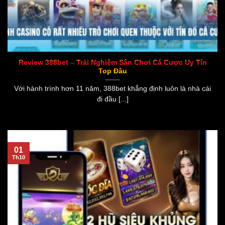
Review 388bet – Trải Nghiệm Sân Chơi Cá Cược Uy Tín
Top Đầu
Với hành trình hơn 11 năm, 388bet khẳng định luôn là nhà cái
đi đầu [...]
01
Th10