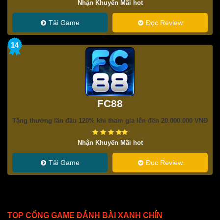
Nhận Khuyến Mãi hot
Tải Game
Đọc Review
14
FC88
Tặng thưởng lần đầu 120% khi tham gia lên đến 20.000.000 VNĐ
Nhận Khuyến Mãi hot
Tải Game
Đọc Review
TOP CỔNG GAME ĐÁNH BÀI XANH CHÍN