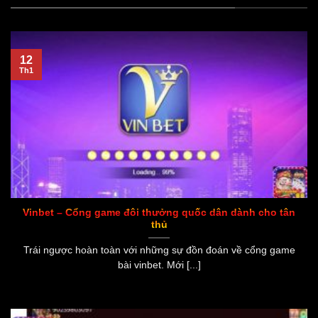
12
Th1
Vinbet – Cổng game đôi thưởng quốc dân dành cho tân
thủ
Trái ngược hoàn toàn với những sự đồn đoán về cổng game
bài vinbet. Mới [...]