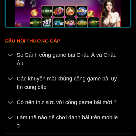
CÂU HỎI THƯỜNG GẶP
Khám phá ngay những tiêu chí quan trọng
So Sánh cổng game bài Châu Á và Châu
để chọn cổng game uy tín
Âu
Các khuyến mãi khủng cổng game bài uy
Người chơi khi lựa chọn một sân chơi phù
tín cung cấp
hợp cần quan tâm đến những yếu tố quan
trọng để đảm bảo an toàn, minh bạch và
Có nên thử sức với cổng game bài mới ?
mang đến trải nghiệm tốt nhất. Một cổng
Làm thế nào để chơi đánh bài trên mobile
game uy tín phải hội tụ đủ những tiêu
?
chuẩn cơ bản dưới đây.