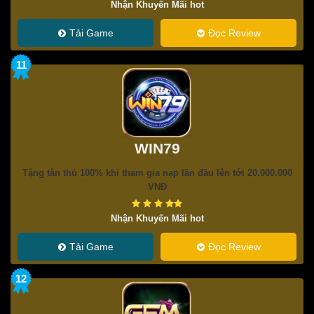
Nhận Khuyến Mãi hot
Tải Game
Đọc Review
11
WIN79
Tặng tân thủ 100% khi tham gia nạp lần đầu lên tới 20.000.000
VNĐ
Nhận Khuyến Mãi hot
Tải Game
Đọc Review
12