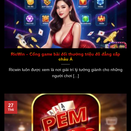
RicWin – Cổng game bài đổi thưởng triệu đô đẳng cấp
châu Á
Ricwin luôn được xem là nơi giải trí lý tưởng giành cho những
người chơi [...]
27
Th6