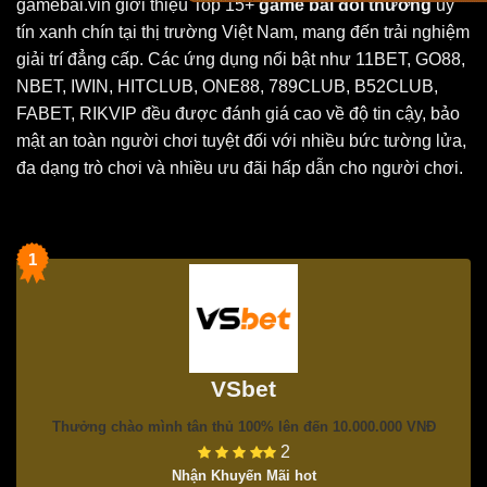
gamebai.vin giới thiệu Top 15+
game bài đổi thưởng
uy
tín xanh chín tại thị trường Việt Nam, mang đến trải nghiệm
giải trí đẳng cấp. Các ứng dụng nổi bật như 11BET, GO88,
NBET, IWIN, HITCLUB, ONE88, 789CLUB, B52CLUB,
FABET, RIKVIP đều được đánh giá cao về độ tin cậy, bảo
mật an toàn người chơi tuyệt đối với nhiều bức tường lửa,
đa dạng trò chơi và nhiều ưu đãi hấp dẫn cho người chơi.
1
VSbet
Thưởng chào mình tân thủ 100% lên đến 10.000.000 VNĐ
2
Nhận Khuyến Mãi hot