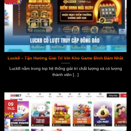
Luck8 – Tận Hưởng Giải Trí Với Kho Game Đình Đám Nhất
Luck8 nằm trong top hệ thống giải trí chất lượng và có lượng
thành viên [...]
09
Th11