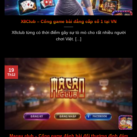
X8Club – Cổng game bài đẳng cấp số 1 tại VN
X8club từng có thời điểm gây sự tò mò cho rất nhiều người
chơi Việt. [...]
19
Th12
Macau club – Cổng game đánh bài đổi thưởng đình đám