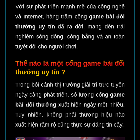
Với sự phát triển mạnh mẽ của công nghệ
và Internet, hàng trăm cổng
game bài đổi
thưởng uy tín
đã ra đời, mang đến trải
nghiệm sống động, công bằng và an toàn
tuyệt đối cho người chơi.
Thế nào là một cổng game bài đổi
thưởng uy tín ?
Trong bối cảnh thị trường giải trí trực tuyến
ngày càng phát triển, số lượng cổng
game
bài đổi thưởng
xuất hiện ngày một nhiều.
Tuy nhiên, không phải thương hiệu nào
xuất hiện rậm rộ cũng thực sự đáng tin cậy.