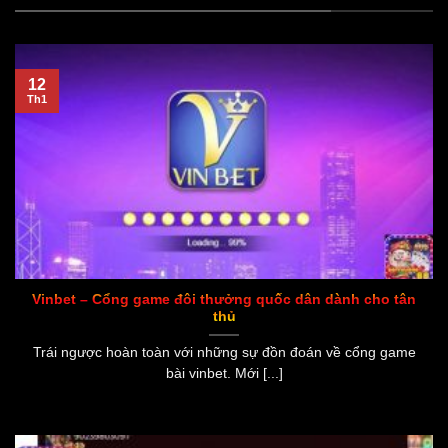
12
Th1
Vinbet – Cổng game đôi thưởng quốc dân dành cho tân
thủ
Trái ngược hoàn toàn với những sự đồn đoán về cổng game
bài vinbet. Mới [...]