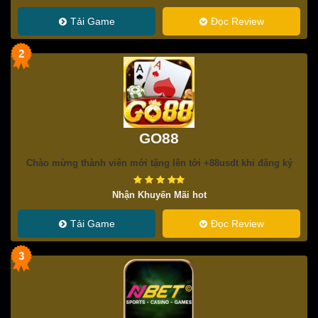
Tải Game
Đọc Review
2
GO88
Chào mừng thành viên mới tặng lên tới +88usdt khi đăng ký
Nhận Khuyến Mãi hot
Tải Game
Đọc Review
3