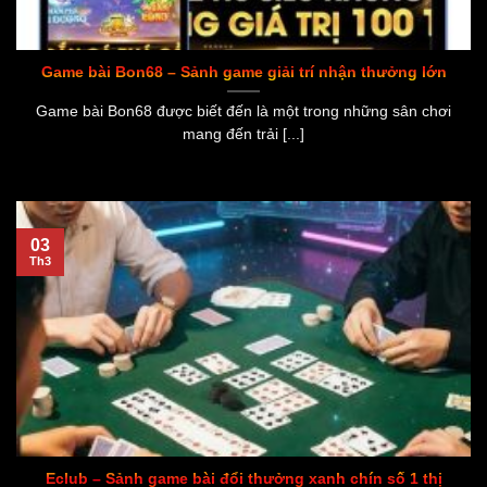
Game bài Bon68 – Sảnh game giải trí nhận thưởng lớn
Game bài Bon68 được biết đến là một trong những sân chơi
mang đến trải [...]
03
Th3
Eclub – Sảnh game bài đổi thưởng xanh chín số 1 thị