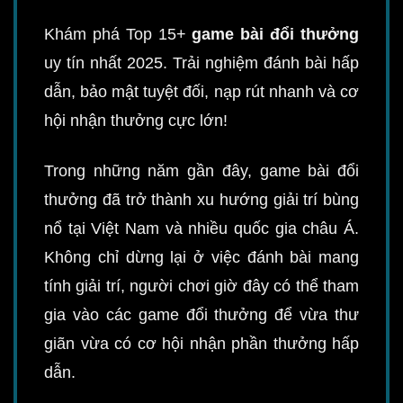
Khám phá Top 15+
game bài đổi thưởng
uy tín nhất 2025. Trải nghiệm đánh bài hấp
dẫn, bảo mật tuyệt đối, nạp rút nhanh và cơ
hội nhận thưởng cực lớn!
Trong những năm gần đây, game bài đổi
thưởng đã trở thành xu hướng giải trí bùng
nổ tại Việt Nam và nhiều quốc gia châu Á.
Không chỉ dừng lại ở việc đánh bài mang
tính giải trí, người chơi giờ đây có thể tham
gia vào các game đổi thưởng để vừa thư
giãn vừa có cơ hội nhận phần thưởng hấp
dẫn.