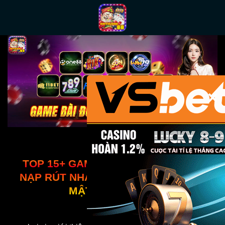
Bỏ
qua
nội
dung
×
TOP 15+ GAME BÀI ĐỔI THƯỞNG 🎖️
NẠP RÚT NHANH - TẶNG TIỀN - BẢO
MẬT UY TÍN 2026