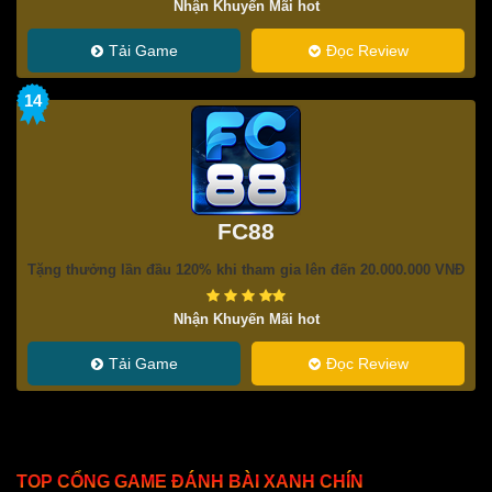
Nhận Khuyến Mãi hot
Tải Game
Đọc Review
14
FC88
Tặng thưởng lần đầu 120% khi tham gia lên đến 20.000.000 VNĐ
Nhận Khuyến Mãi hot
Tải Game
Đọc Review
TOP CỔNG GAME ĐÁNH BÀI XANH CHÍN