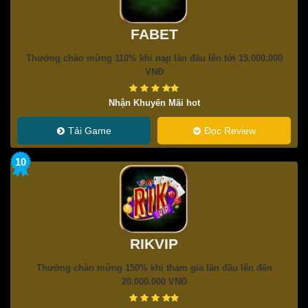
FABET
Thưởng chào mừng 110% khi nạp lần đầu lên tới 15.000.000
VNĐ
Nhận Khuyến Mãi hot
Tải Game
Đọc Review
10
RIKVIP
Thưởng chào mừng 150% khi tham gia lần đầu lên đến
20.000.000 VNĐ