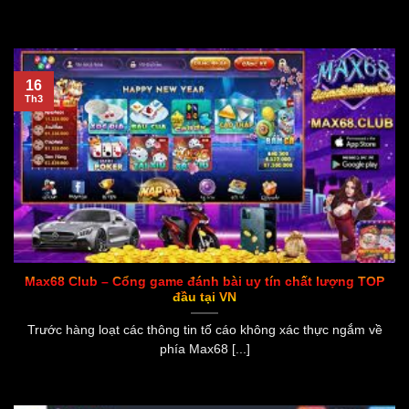
16
Th3
Max68 Club – Cổng game đánh bài uy tín chất lượng TOP
đầu tại VN
Trước hàng loạt các thông tin tố cáo không xác thực ngắm về
phía Max68 [...]