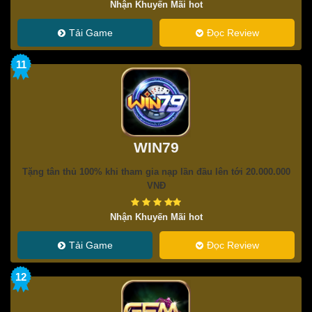
Nhận Khuyến Mãi hot
Tải Game
Đọc Review
11
WIN79
Tặng tân thủ 100% khi tham gia nạp lần đầu lên tới 20.000.000
VNĐ
Nhận Khuyến Mãi hot
Tải Game
Đọc Review
12