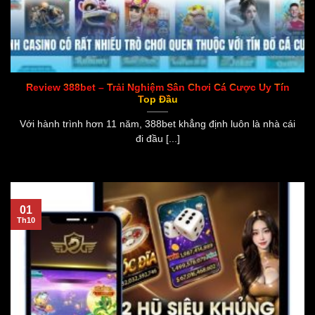
Review 388bet – Trải Nghiệm Sân Chơi Cá Cược Uy Tín
Top Đầu
Với hành trình hơn 11 năm, 388bet khẳng định luôn là nhà cái
đi đầu [...]
01
Th10