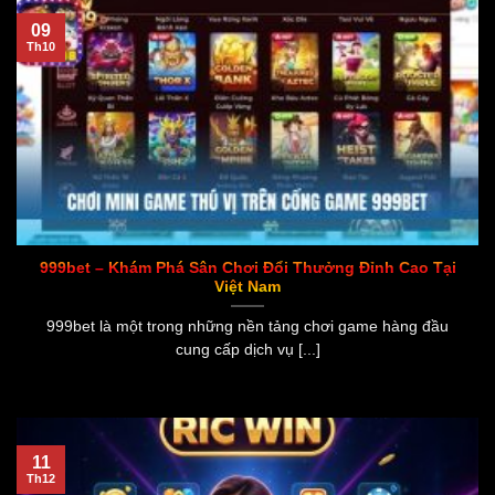
09
Th10
999bet – Khám Phá Sân Chơi Đổi Thưởng Đỉnh Cao Tại
Việt Nam
999bet là một trong những nền tảng chơi game hàng đầu
cung cấp dịch vụ [...]
11
Th12