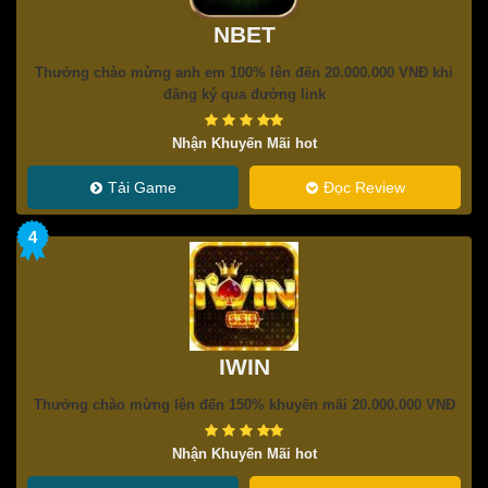
NBET
Thưởng chào mừng anh em 100% lên đến 20.000.000 VNĐ khi
đăng ký qua đường link
Nhận Khuyến Mãi hot
Tải Game
Đọc Review
4
IWIN
Thưởng chào mừng lên đến 150% khuyến mãi 20.000.000 VNĐ
Nhận Khuyến Mãi hot