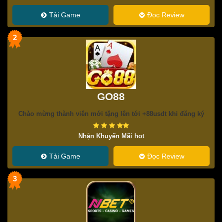
Tải Game
Đọc Review
2
GO88
Chào mừng thành viên mới tặng lên tới +88usdt khi đăng ký
Nhận Khuyến Mãi hot
Tải Game
Đọc Review
3