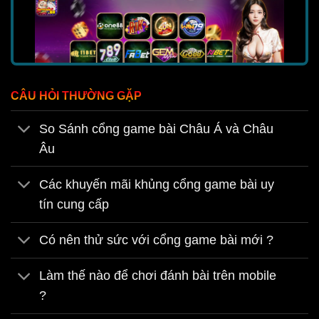
CÂU HỎI THƯỜNG GẶP
Khám phá ngay những tiêu chí quan trọng
So Sánh cổng game bài Châu Á và Châu
để chọn cổng game uy tín
Âu
Các khuyến mãi khủng cổng game bài uy
Người chơi khi lựa chọn một sân chơi phù
tín cung cấp
hợp cần quan tâm đến những yếu tố quan
trọng để đảm bảo an toàn, minh bạch và
Có nên thử sức với cổng game bài mới ?
mang đến trải nghiệm tốt nhất. Một cổng
Làm thế nào để chơi đánh bài trên mobile
game uy tín phải hội tụ đủ những tiêu
?
chuẩn cơ bản dưới đây.