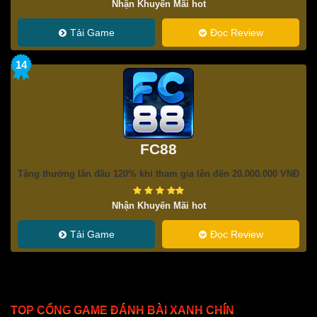
Nhận Khuyến Mãi hot
Tải Game
Đọc Review
14
FC88
Tặng thưởng lần đầu 120% khi tham gia lên đến 20.000.000 VNĐ
Nhận Khuyến Mãi hot
Tải Game
Đọc Review
TOP CỔNG GAME ĐÁNH BÀI XANH CHÍN