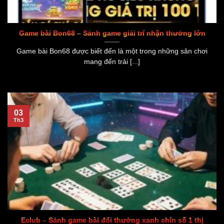
Game bài Bon68 – Sảnh game giải trí nhận thưởng lớn
Game bài Bon68 được biết đến là một trong những sân chơi
mang đến trải [...]
03
Th3
Eclub – Sảnh game bài đổi thưởng xanh chín số 1 thị