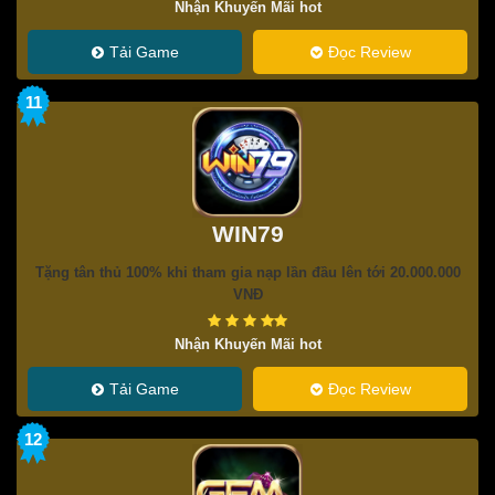
Nhận Khuyến Mãi hot
Tải Game
Đọc Review
11
WIN79
Tặng tân thủ 100% khi tham gia nạp lần đầu lên tới 20.000.000
VNĐ
Nhận Khuyến Mãi hot
Tải Game
Đọc Review
12