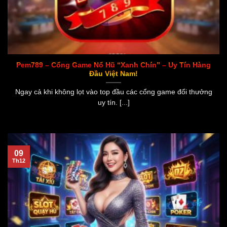
Pem789 – Cổng Game Nổ Hũ “Xanh Chín” – Uy Tín Hàng
Đầu Việt Nam!
Ngay cả khi không lọt vào top đầu các cổng game đổi thưởng
uy tín. [...]
09
Th12