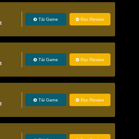
Tải Game
Đọc Review
t
Tải Game
Đọc Review
t
Tải Game
Đọc Review
t