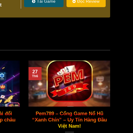
Tải Game
Đọc Review
t
27
Th6
i đổi
Pem789 – Cổng Game Nổ Hũ
ấp châu
“Xanh Chín” – Uy Tín Hàng Đầu
Việt Nam!