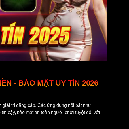
ỀN - BẢO MẬT UY TÍN 2026
m giải trí đẳng cấp. Các ứng dụng nổi bật như
cậy, bảo mật an toàn người chơi tuyệt đối với