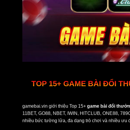
TOP 15+ GAME BÀI ĐỔI TH
gamebai.vin giới thiệu Top 15+
game bài đổi thưở
11BET, GO88, NBET, IWIN, HITCLUB, ONE88, 789CLU
nhiều bức tường lửa, đa dạng trò chơi và nhiều ưu 