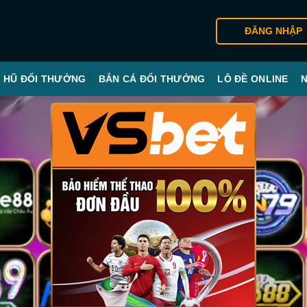
ĐĂNG NHẬP
 HŨ ĐỔI THƯỞNG
BẮN CÁ ĐỔI THƯỞNG
LÔ ĐỀ ONLINE
N
×