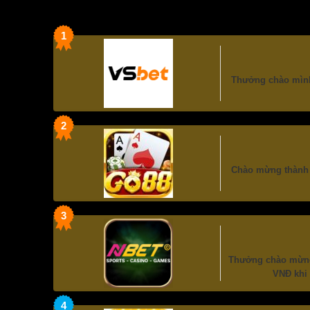
1
Thưởng chào mình
2
Chào mừng thành v
3
Thưởng chào mừng
VNĐ khi 
4