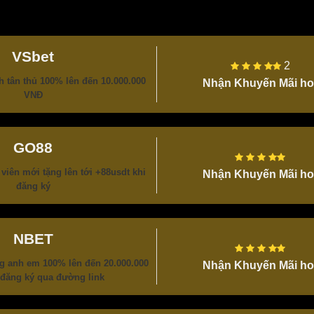
VSbet
2
 tân thủ 100% lên đến 10.000.000
Nhận Khuyến Mãi ho
VNĐ
GO88
iên mới tặng lên tới +88usdt khi
Nhận Khuyến Mãi ho
đăng ký
NBET
 anh em 100% lên đến 20.000.000
Nhận Khuyến Mãi ho
đăng ký qua đường link