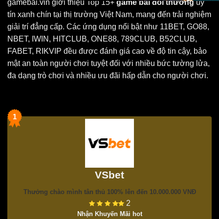
gamebai.vin giới thiệu Top 15+
game bài đổi thưởng
uy
tín xanh chín tại thị trường Việt Nam, mang đến trải nghiệm
giải trí đẳng cấp. Các ứng dụng nổi bật như 11BET, GO88,
NBET, IWIN, HITCLUB, ONE88, 789CLUB, B52CLUB,
FABET, RIKVIP đều được đánh giá cao về độ tin cậy, bảo
mật an toàn người chơi tuyệt đối với nhiều bức tường lửa,
đa dạng trò chơi và nhiều ưu đãi hấp dẫn cho người chơi.
1
VSbet
Thưởng chào mình tân thủ 100% lên đến 10.000.000 VNĐ
2
Nhận Khuyến Mãi hot