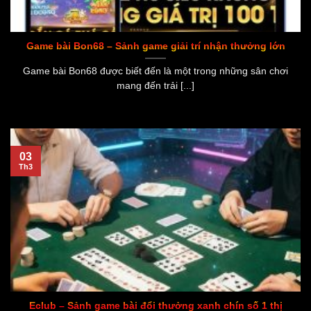
Game bài Bon68 – Sảnh game giải trí nhận thưởng lớn
Game bài Bon68 được biết đến là một trong những sân chơi
mang đến trải [...]
03
Th3
Eclub – Sảnh game bài đổi thưởng xanh chín số 1 thị