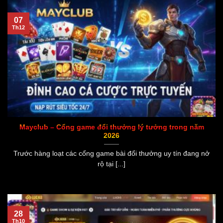
07
Th12
Mayclub – Cổng game đổi thưởng lý tưởng trong năm
2026
Trước hàng loạt các cổng game bài đổi thưởng uy tín đang nở
rộ tại [...]
28
Th10