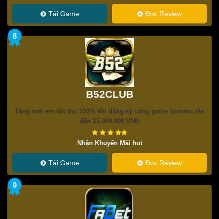
Tải Game
Đọc Review
8
B52CLUB
Tặng anh em tân thủ 150% khi đăng ký cổng game bomtan lên
đến 15.000.000 VNĐ
Nhận Khuyến Mãi hot
Tải Game
Đọc Review
9