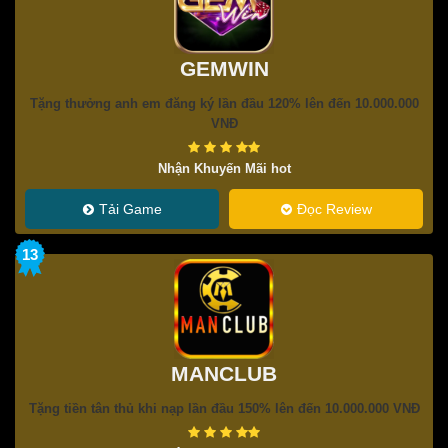
GEMWIN
Tặng thưởng anh em đăng ký lần đầu 120% lên đến 10.000.000
VNĐ
Nhận Khuyến Mãi hot
Tải Game
Đọc Review
13
MANCLUB
Tặng tiền tân thủ khi nạp lần đầu 150% lên đến 10.000.000 VNĐ