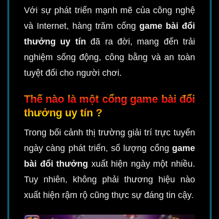
Với sự phát triển mạnh mẽ của công nghệ
và Internet, hàng trăm cổng
game bài đổi
thưởng uy tín
đã ra đời, mang đến trải
nghiệm sống động, công bằng và an toàn
tuyệt đối cho người chơi.
Thế nào là một cổng game bài đổi
thưởng uy tín ?
Trong bối cảnh thị trường giải trí trực tuyến
ngày càng phát triển, số lượng cổng
game
bài đổi thưởng
xuất hiện ngày một nhiều.
Tuy nhiên, không phải thương hiệu nào
xuất hiện rậm rộ cũng thực sự đáng tin cậy.