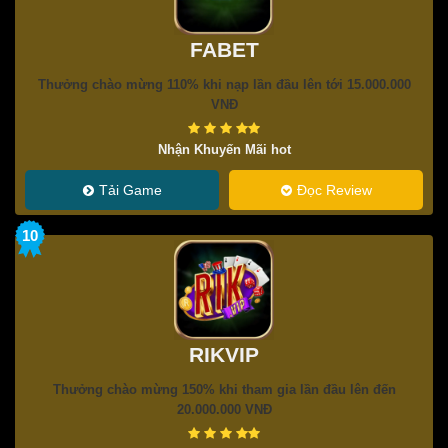
FABET
Thưởng chào mừng 110% khi nạp lần đầu lên tới 15.000.000
VNĐ
Nhận Khuyến Mãi hot
Tải Game
Đọc Review
10
RIKVIP
Thưởng chào mừng 150% khi tham gia lần đầu lên đến
20.000.000 VNĐ