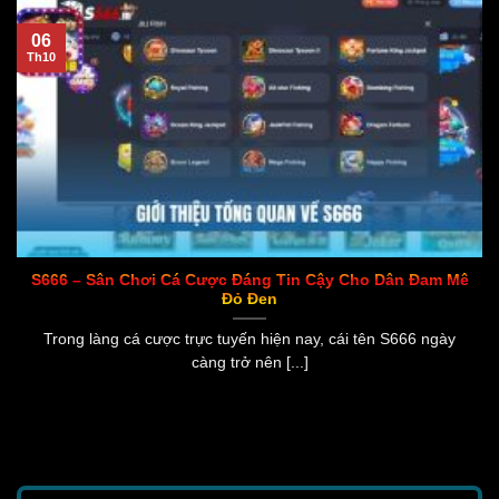
06
Th10
S666 – Sân Chơi Cá Cược Đáng Tin Cậy Cho Dân Đam Mê
Đỏ Đen
Trong làng cá cược trực tuyến hiện nay, cái tên S666 ngày
càng trở nên [...]