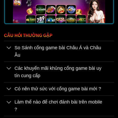
CÂU HỎI THƯỜNG GẶP
Khám phá ngay những tiêu chí quan trọng
So Sánh cổng game bài Châu Á và Châu
để chọn cổng game uy tín
Âu
Các khuyến mãi khủng cổng game bài uy
Người chơi khi lựa chọn một sân chơi phù
tín cung cấp
hợp cần quan tâm đến những yếu tố quan
trọng để đảm bảo an toàn, minh bạch và
Có nên thử sức với cổng game bài mới ?
mang đến trải nghiệm tốt nhất. Một cổng
Làm thế nào để chơi đánh bài trên mobile
game uy tín phải hội tụ đủ những tiêu
?
chuẩn cơ bản dưới đây.