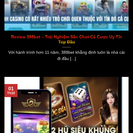
Review 388bet – Trải Nghiệm Sân Chơi Cá Cược Uy Tín
Top Đầu
Với hành trình hơn 11 năm, 388bet khẳng định luôn là nhà cái
đi đầu [...]
01
Th10