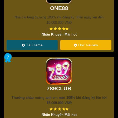
ONE88
Nhà cái tặng thưởng 100% khi đăng ký nhận ngay lên đến
10.000.000 VNĐ
Nhận Khuyến Mãi hot
Tải Game
Đọc Review
7
789CLUB
Thưởng chào mừng anh em mới 100% khi đăng ký lên tới
15.000.000 VNĐ
Nhận Khuyến Mãi hot