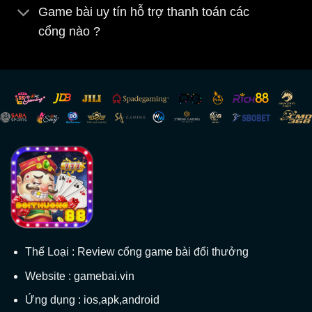
Game bài uy tín hỗ trợ thanh toán các
Giấy phép hoạt động hợp pháp
cổng nào ?
Một trong những yếu tố tiên quyết để đánh
giá mức độ uy tín của một cổng game
chính là giấy phép kinh doanh hợp pháp.
Khi được các tổ chức quản lý quốc tế như
PAGCOR (Philippines), Isle of Man hay
Curacao cấp phép, điều đó đồng nghĩa
rằng nền tảng đã vượt qua nhiều bước
kiểm duyệt khắt khe về chất lượng dịch vụ,
mức độ an toàn cũng như tính minh bạch
Thể Loại : Review cổng game bài đổi thưởng
trong giao dịch.
Website : gamebai.vin
Người chơi tham gia ở những hệ thống này
Ứng dụng : ios,apk,android