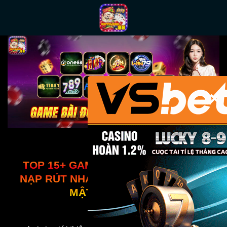
Bỏ
qua
nội
dung
×
TOP 15+ GAME BÀI ĐỔI THƯỞNG 🎖️
NẠP RÚT NHANH - TẶNG TIỀN - BẢO
MẬT UY TÍN 2026