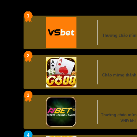
1
Thưởng chào mình
2
Chào mừng thành v
3
Thưởng chào mừng
VNĐ khi 
4